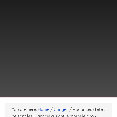
You are here:
Home
/
Congés
/
Vacances d’été :
ce sont les Français qui ont le moins le choix