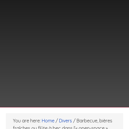
You are here:
Home
/
Divers
/
Barbecue, bières
fraîches ou flûte à bec dans l’« open-space »…