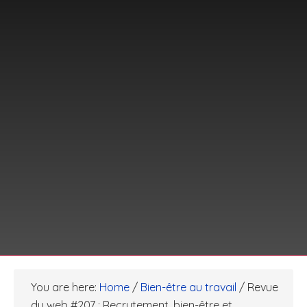
You are here:
Home
/
Bien-être au travail
/
Revue
du web #207 : Recrutement, bien-être et