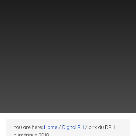
You are here:
Home
/
Digital RH
/
prix du DRH
numérique 2018