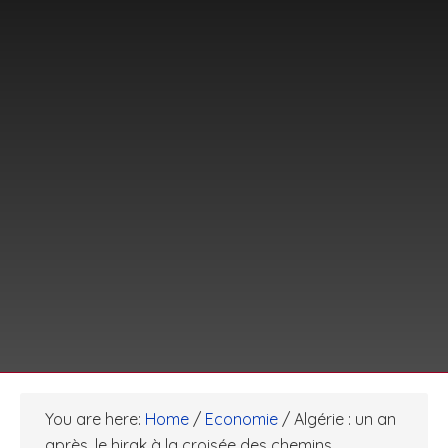
You are here:
Home
/
Economie
/
Algérie : un an
après, le hirak à la croisée des chemins